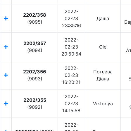
2022-
2202/358
02-23
Даша
(9095)
Ба
23:35:16
2022-
2202/357
02-23
Ole
(9094)
А
20:50:54
2022-
2202/356
Потєєва
02-23
(9093)
Діана
16:20:21
2022-
2202/355
02-23
Viktoriya
(9092)
К
14:15:58
2022-