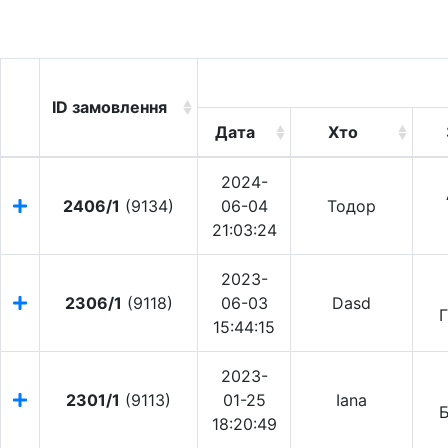
ID замовлення
ID замовлення
Дата
Хто
Дата
Хто
2024-
2406/1
(9134)
06-04
Тодор
21:03:24
2023-
2306/1
(9118)
06-03
Dasd
Г
15:44:15
2023-
2301/1
(9113)
01-25
Iana
18:20:49