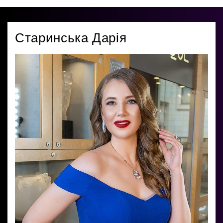
Старинська Дарія