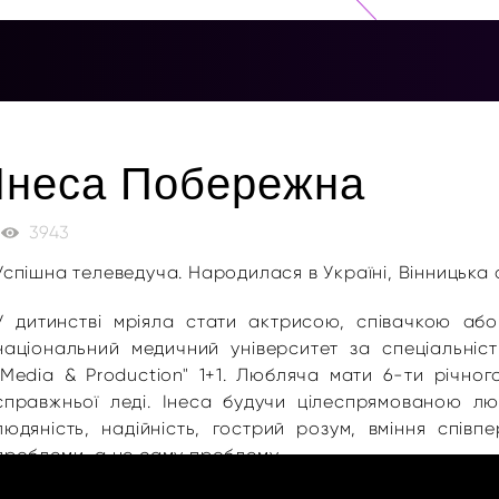
Інеса Побережна
3943
Успішна телеведуча. Народилася в Україні, Вінницька 
У дитинстві мріяла стати актрисою, співачкою або
національний медичний університет за спеціальніс
"Media & Production" 1+1. Любляча мати 6-ти річно
справжньої леді. Інеса будучи цілеспрямованою лю
людяність, надійність, гострий розум, вміння співп
проблеми, а не саму проблему.
Телеведуча ранкової програми "Новий день" на тел