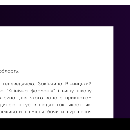
область.
 телеведучою. Закінчила Вінницький
тю "Клінічна фармація" і вищу школу
го сина, для якого вона є прикладом
диною цінує в людях такі якості як:
ереживати і вміння бачити вирішення
еканалі "ВІНТЕРА", асистент кафедри