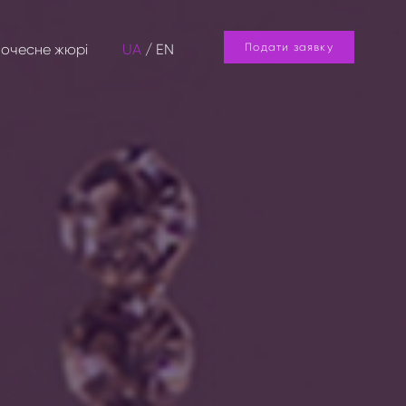
очесне жюрі
UA
/
EN
Подати заявку